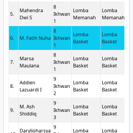
8
Mahendra
Lomba
Lomba
2
5.
Ikhwan
Dwi S
Memanah
Memanah
1
8
Lomba
Lomba
2
6.
M. Fatih Nuha
Ikhwan
Basket
Basket
1
8
Marsa
Lomba
Lomba
2
7.
Ikhwan
Maulana
Basket
Basket
1
9
Addien
Lomba
Lomba
2
8.
Ikhwan
Lazuardi I
Basket
Basket
2
9
M. Ash
Lomba
Lomba
2
9.
Ikhwan
Shiddiq
Basket
Basket
3
9
Darylioharsya
Lomba
Lomba
2