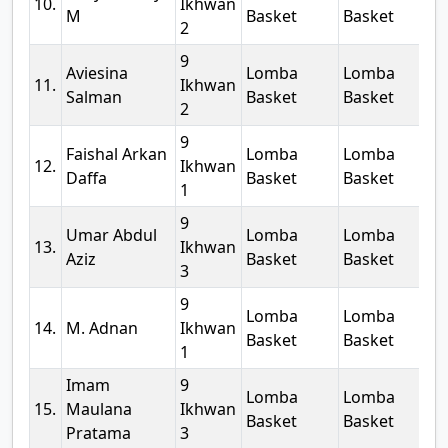
10.
Ikhwan
M
Basket
Basket
2
9
Aviesina
Lomba
Lomba
2
11.
Ikhwan
Salman
Basket
Basket
2
9
Faishal Arkan
Lomba
Lomba
2
12.
Ikhwan
Daffa
Basket
Basket
1
9
Umar Abdul
Lomba
Lomba
2
13.
Ikhwan
Aziz
Basket
Basket
3
9
Lomba
Lomba
2
14.
M. Adnan
Ikhwan
Basket
Basket
1
Imam
9
Lomba
Lomba
2
15.
Maulana
Ikhwan
Basket
Basket
Pratama
3