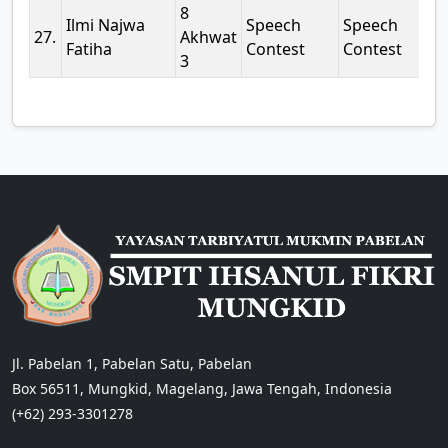
8
Ilmi Najwa
Speech
Speech
0
27.
Akhwat
Fatiha
Contest
Contest
3
Jl. Pabelan 1, Pabelan Satu, Pabelan
Box 56511, Mungkid, Magelang, Jawa Tengah, Indonesia
(+62) 293-3301278