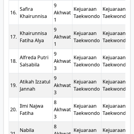
9
Safira
Kejuaraan
Kejuaraan
2
16.
Akhwat
Khairunnisa
Taekwondo
Taekwondo
1
9
Khairunnisa
Kejuaraan
Kejuaraan
2
17.
Akhwat
Fatiha Alya
Taekwondo
Taekwondo
1
9
Alfreda Putri
Kejuaraan
Kejuaraan
2
18.
Akhwat
Salsabila
Taekwondo
Taekwondo
3
9
Atikah Izzatul
Kejuaraan
Kejuaraan
2
19.
Akhwat
Jannah
Taekwondo
Taekwondo
3
8
Ilmi Najwa
Kejuaraan
Kejuaraan
2
20.
Akhwat
Fatiha
Taekwondo
Taekwondo
3
8
Nabila
Kejuaraan
Kejuaraan
2
21.
Akhwat