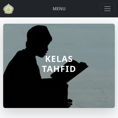
MENU
KELAS
TAHFID