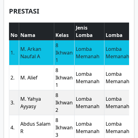
PRESTASI
Jenis
No
Nama
Kelas
Lomba
Lomba
8
M. Arkan
Lomba
Lomba
2
1.
Ikhwan
Naufal A
Memanah
Memanah
1
8
Lomba
Lomba
2
2.
M. Alief
Ikhwan
Memanah
Memanah
1
8
M. Yahya
Lomba
Lomba
2
3.
Ikhwan
Ayyasy
Memanah
Memanah
2
8
Abdus Salam
Lomba
Lomba
2
4.
Ikhwan
R
Memanah
Memanah
3