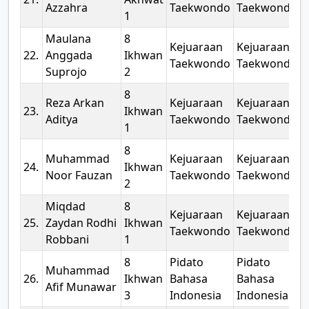
Azzahra
Taekwondo
Taekwondo
1
Maulana
8
Kejuaraan
Kejuaraan
2
22.
Anggada
Ikhwan
Taekwondo
Taekwondo
Suprojo
2
8
Reza Arkan
Kejuaraan
Kejuaraan
2
23.
Ikhwan
Aditya
Taekwondo
Taekwondo
1
8
Muhammad
Kejuaraan
Kejuaraan
2
24.
Ikhwan
Noor Fauzan
Taekwondo
Taekwondo
2
Miqdad
8
Kejuaraan
Kejuaraan
2
25.
Zaydan Rodhi
Ikhwan
Taekwondo
Taekwondo
Robbani
1
8
Pidato
Pidato
Muhammad
2
26.
Ikhwan
Bahasa
Bahasa
Afif Munawar
3
Indonesia
Indonesia