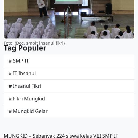
Foto: (Doc. smpit ihsanul fikri)
Tag Populer
# SMP IT
# IT Ihsanul
# Ihsanul Fikri
# Fikri Mungkid
# Mungkid Gelar
MUNGKID – Sebanyak 224 siswa kelas VIII SMP IT