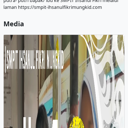
putra- putri bapak/ ibu ke SMPIT Ihsanul Fikri melalui
laman https://smpit-ihsanulfikrimungkid.com
Media